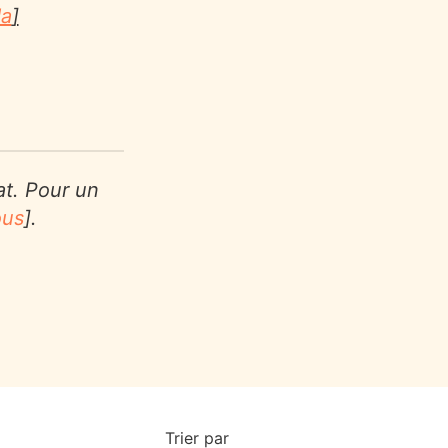
da
]
at. Pour un
ous
].
Trier par